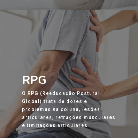
RPG
O RPG (Reeducação Postural
Global) trata de dores e
problemas na coluna, lesões
articulares, retrações musculares
e limitações articulares.