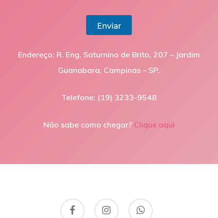
Enviar
Endereço: R. Eng. Saturnino de Brito, 207 – Jardim
Guanabara, Campinas – SP.
Telefone: (19) 3233-9548
Não sabe como chegar?
Clique aqui
facebook
instagram
whatsapp